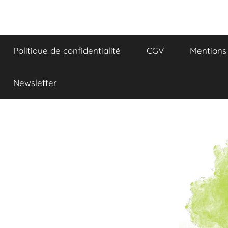
Aller
au
Réflexions
contenu
Politique de confidentialité
CGV
Mentions 
et
Gourmandises
Newsletter