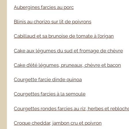
Aubergines farcies au porc
Blinis au chorizo sur lit de poivrons
Cabillaud et sa brunoise de tomate à l’origan
Cake aux légumes du sud et fromage de chèvre
Cake d’été légumes, pruneaux, chèvre et bacon
Courgette farcie dinde quinoa
Courgettes farcies à la semoule
Courgettes rondes farcies au riz, herbes et rebloch
Croque cheddar, jambon cru et poivron