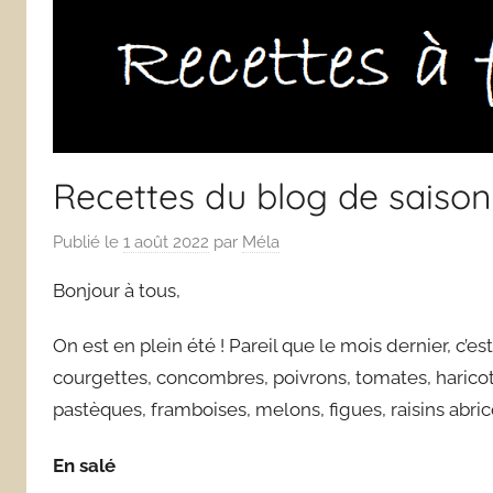
Recettes du blog de saison
Publié le
1 août 2022
par
Méla
Bonjour à tous,
On est en plein été ! Pareil que le mois dernier, c’es
courgettes, concombres, poivrons, tomates, haricots
pastèques, framboises, melons, figues, raisins abrico
En salé