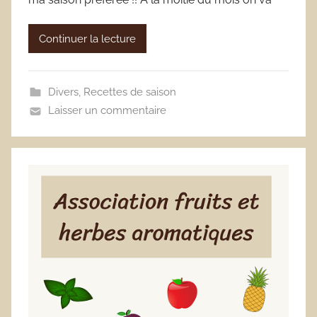
Continuer la lecture
Divers
,
Recettes de saison
Laisser un commentaire