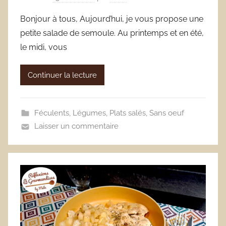
Bonjour à tous, Aujourd’hui, je vous propose une
petite salade de semoule. Au printemps et en été,
le midi, vous
Continuer la lecture
Féculents
,
Légumes
,
Plats salés
,
Sans oeuf
Laisser un commentaire