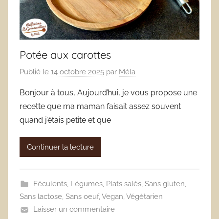
Potée aux carottes
Publié le
14 octobre 2025
par
Méla
Bonjour à tous, Aujourd’hui, je vous propose une
recette que ma maman faisait assez souvent
quand j’étais petite et que
Continuer la lecture
Féculents
,
Légumes
,
Plats salés
,
Sans gluten
,
Sans lactose
,
Sans oeuf
,
Vegan
,
Végétarien
Laisser un commentaire