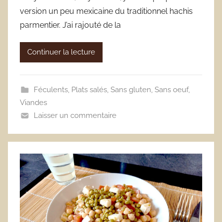
version un peu mexicaine du traditionnel hachis
parmentier. J’ai rajouté de la
Continuer la lecture
Féculents
,
Plats salés
,
Sans gluten
,
Sans oeuf
,
Viandes
Laisser un commentaire