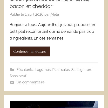
bacon et cheddar
Publié le
1 avril 2026
par
Méla
Bonjour à tous, Aujourd’hui, je vous propose un
petit plat réconfortant qui ne demande pas trop
d’ingrédients. En ces semaines
Continuer la lecture
Féculents
,
Légumes
,
Plats salés
,
Sans gluten
,
Sans oeuf
Un commentaire