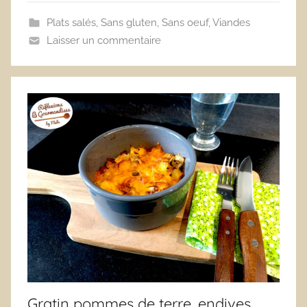
Plats salés
,
Sans gluten
,
Sans oeuf
,
Viandes
Laisser un commentaire
Gratin pommes de terre, endives,