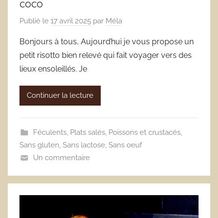
coco
Publié le
17 avril 2025
par
Méla
Bonjours à tous, Aujourd’hui je vous propose un
petit risotto bien relevé qui fait voyager vers des
lieux ensoleillés. Je
Continuer la lecture
Féculents
,
Plats salés
,
Poissons et crustacés
,
Sans gluten
,
Sans lactose
,
Sans oeuf
Un commentaire