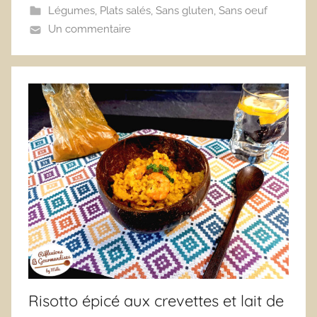
Légumes
,
Plats salés
,
Sans gluten
,
Sans oeuf
Un commentaire
Risotto épicé aux crevettes et lait de