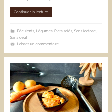
Continuer la lecture
Féculents
,
Légumes
,
Plats salés
,
Sans lactose
,
Sans oeuf
Laisser un commentaire