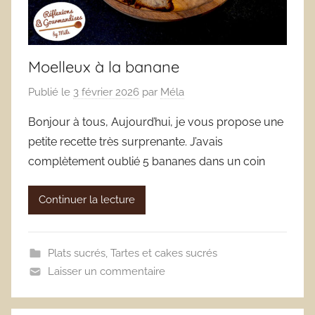
Moelleux à la banane
Publié le
3 février 2026
par
Méla
Bonjour à tous, Aujourd’hui, je vous propose une
petite recette très surprenante. J’avais
complètement oublié 5 bananes dans un coin
Continuer la lecture
Plats sucrés
,
Tartes et cakes sucrés
Laisser un commentaire