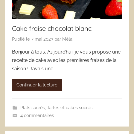
Cake fraise chocolat blanc
Publié le
7 mai 2023
par
Méla
Bonjour à tous, Aujourd’hui, je vous propose une
recette de cake avec les premières fraises de la
saison ! J’avais une
Continuer la lecture
Plats sucrés
,
Tartes et cakes sucrés
4 commentaires