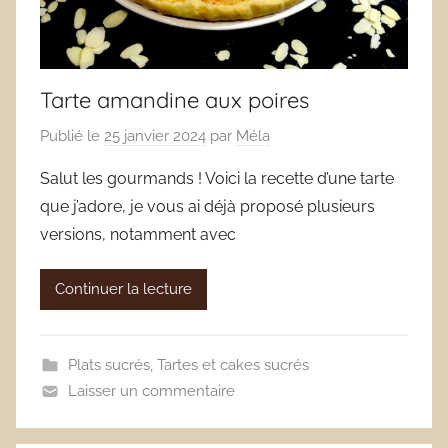
Tarte amandine aux poires
Publié le
25 janvier 2024
par
Méla
Salut les gourmands ! Voici la recette d’une tarte
que j’adore, je vous ai déjà proposé plusieurs
versions, notamment avec
Continuer la lecture
Plats sucrés
,
Tartes et cakes sucrés
Laisser un commentaire