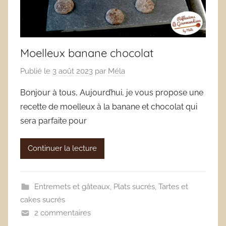
Moelleux banane chocolat
Publié le
3 août 2023
par
Méla
Bonjour à tous, Aujourd’hui, je vous propose une
recette de moelleux à la banane et chocolat qui
sera parfaite pour
Continuer la lecture
Entremets et gâteaux
,
Plats sucrés
,
Tartes et
cakes sucrés
2 commentaires