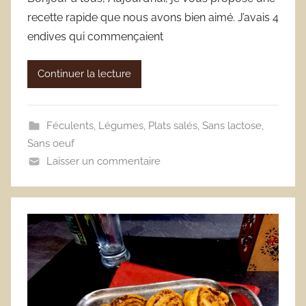
recette rapide que nous avons bien aimé. J’avais 4
endives qui commençaient
Continuer la lecture
Féculents
,
Légumes
,
Plats salés
,
Sans lactose
,
Sans oeuf
Laisser un commentaire