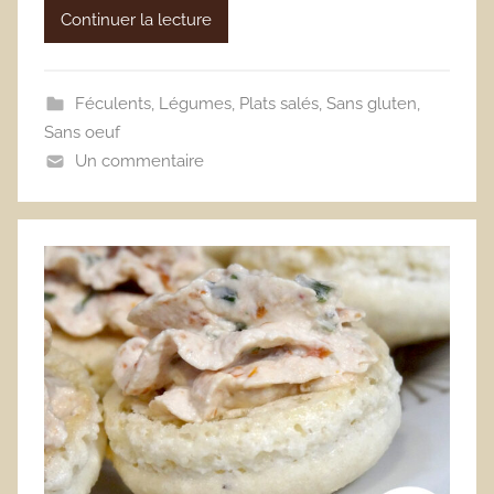
Continuer la lecture
Féculents
,
Légumes
,
Plats salés
,
Sans gluten
,
Sans oeuf
Un commentaire