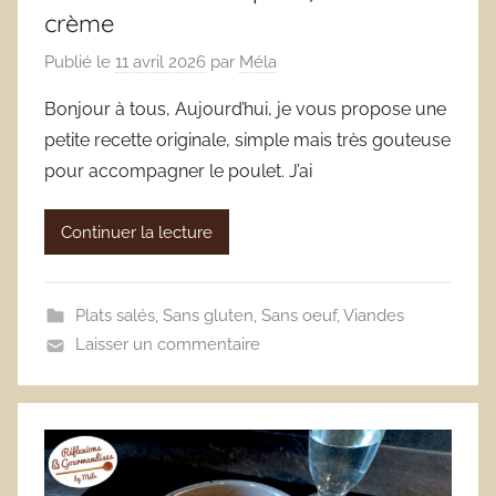
crème
Publié le
11 avril 2026
par
Méla
Bonjour à tous, Aujourd’hui, je vous propose une
petite recette originale, simple mais très gouteuse
pour accompagner le poulet. J’ai
Continuer la lecture
Plats salés
,
Sans gluten
,
Sans oeuf
,
Viandes
Laisser un commentaire