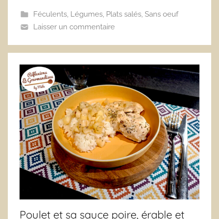
Féculents
,
Légumes
,
Plats salés
,
Sans oeuf
Laisser un commentaire
Poulet et sa sauce poire, érable et