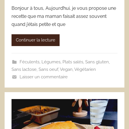
Bonjour à tous, Aujourd’hui, je vous propose une
recette que ma maman faisait assez souvent
quand j’étais petite et que
Continuer la lecture
Féculents
,
Légumes
,
Plats salés
,
Sans gluten
,
Sans lactose
,
Sans oeuf
,
Vegan
,
Végétarien
Laisser un commentaire