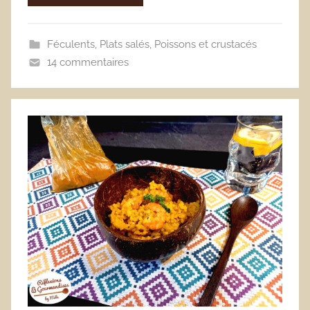
Féculents
,
Plats salés
,
Poissons et crustacés
14 commentaires