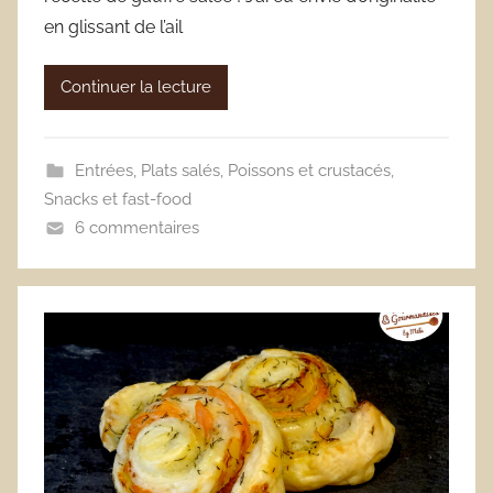
en glissant de l’ail
Continuer la lecture
Entrées
,
Plats salés
,
Poissons et crustacés
,
Snacks et fast-food
6 commentaires