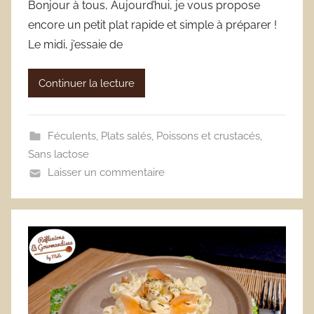
Bonjour à tous, Aujourd’hui, je vous propose
encore un petit plat rapide et simple à préparer !
Le midi, j’essaie de
Continuer la lecture
Féculents
,
Plats salés
,
Poissons et crustacés
,
Sans lactose
Laisser un commentaire