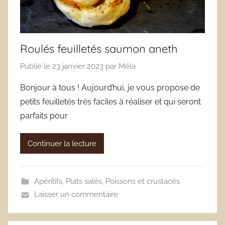
Roulés feuilletés saumon aneth
Publié le
23 janvier 2023
par
Méla
Bonjour à tous ! Aujourd’hui, je vous propose de
petits feuilletés très faciles à réaliser et qui seront
parfaits pour
Continuer la lecture
Apéritifs
,
Plats salés
,
Poissons et crustacés
Laisser un commentaire