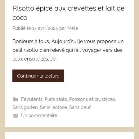
Risotto épicé aux crevettes et lait de
coco
Publié le
17 avril 2025
par
Méla
Bonjours à tous, Aujourd’hui je vous propose un
petit risotto bien relevé qui fait voyager vers des
lieux ensoleillés. Je
Continuer la lecture
Féculents
,
Plats salés
,
Poissons et crustacés
,
Sans gluten
,
Sans lactose
,
Sans oeuf
Un commentaire