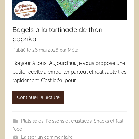
Bagels à la tartinade de thon
paprika
Publié le
26 mai 2026
par
Méla
Bonjour à tous, Aujourd’hui, je vous propose une
petite recette à emporter partout et réalisable très
rapidement. C’est idéal pour
Continuer la lecture
Plats salés
,
Poissons et crustacés
,
Snacks et fast-
food
Laisser un commentaire