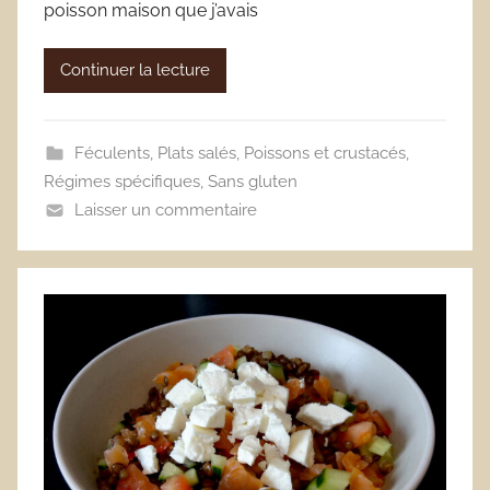
poisson maison que j’avais
Continuer la lecture
Féculents
,
Plats salés
,
Poissons et crustacés
,
Régimes spécifiques
,
Sans gluten
Laisser un commentaire