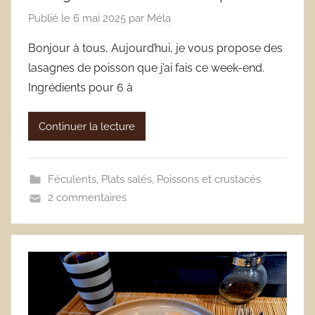
Publié le
6 mai 2025
par
Méla
Bonjour à tous, Aujourd’hui, je vous propose des
lasagnes de poisson que j’ai fais ce week-end.
Ingrédients pour 6 à
Continuer la lecture
Féculents
,
Plats salés
,
Poissons et crustacés
2 commentaires