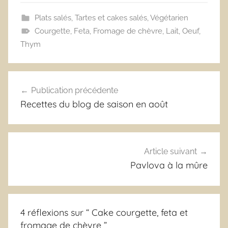
Plats salés
,
Tartes et cakes salés
,
Végétarien
Courgette
,
Feta
,
Fromage de chèvre
,
Lait
,
Oeuf
,
Thym
Navigation
Publication précédente
de
Recettes du blog de saison en août
l’article
Article suivant
Pavlova à la mûre
4 réflexions sur “
Cake courgette, feta et
fromage de chèvre
”