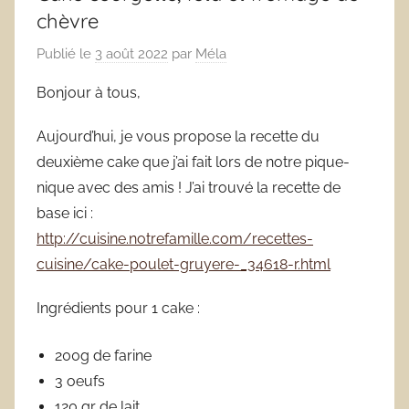
chèvre
Publié le
3 août 2022
par
Méla
Bonjour à tous,
Aujourd’hui, je vous propose la recette du
deuxième cake que j’ai fait lors de notre pique-
nique avec des amis ! J’ai trouvé la recette de
base ici :
http://cuisine.notrefamille.com/recettes-
cuisine/cake-poulet-gruyere-_34618-r.html
Ingrédients pour 1 cake :
200g de farine
3 oeufs
120 gr de lait