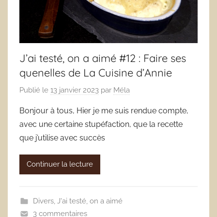
J’ai testé, on a aimé #12 : Faire ses
quenelles de La Cuisine d’Annie
Publié le
13 janvier 2023
par
Méla
Bonjour à tous, Hier je me suis rendue compte,
avec une certaine stupéfaction, que la recette
que j’utilise avec succès
Continuer la lecture
Divers
,
J'ai testé, on a aimé
3 commentaires