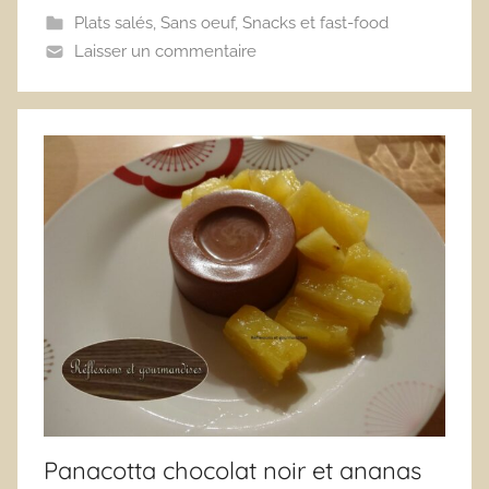
Plats salés
,
Sans oeuf
,
Snacks et fast-food
Laisser un commentaire
Panacotta chocolat noir et ananas