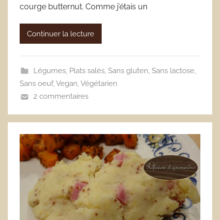
courge butternut. Comme j’étais un
Continuer la lecture
Légumes
,
Plats salés
,
Sans gluten
,
Sans lactose
,
Sans oeuf
,
Vegan
,
Végétarien
2 commentaires