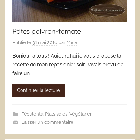
Pâtes poivron-tomate
Publié le
31 mai 2016
par
Méla
Bonjour à tous ! Aujourd’hui je vous propose la
recette de mon repas d’hier soir. J’avais prévu de
faire un
Continuer la lecture
Féculents
,
Plats salés
,
Végétarien
Laisser un commentaire