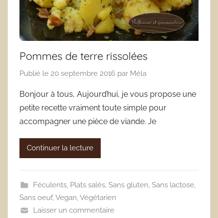
Pommes de terre rissolées
Publié le
20 septembre 2016
par
Méla
Bonjour à tous, Aujourd’hui, je vous propose une
petite recette vraiment toute simple pour
accompagner une pièce de viande. Je
Continuer la lecture
Féculents
,
Plats salés
,
Sans gluten
,
Sans lactose
,
Sans oeuf
,
Vegan
,
Végétarien
Laisser un commentaire