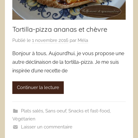
Tortilla-pizza ananas et chèvre
Publié le
1 novembre 2016
par
Méla
Bonjour à tous, Aujourd’hui, je vous propose une
autre déclinaison de la tortilla-pizza. Je me suis
inspirée d’une recette de
Continuer la lecture
Plats salés
,
Sans oeuf
,
Snacks et fast-food
,
Végétarien
Laisser un commentaire