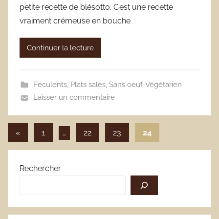
petite recette de blésotto. C’est une recette
vraiment crémeuse en bouche
Continuer la lecture
Féculents
,
Plats salés
,
Sans oeuf
,
Végétarien
Laisser un commentaire
Pagination
Publications
«
1
…
22
23
24
précédentes
des
publications
Rechercher