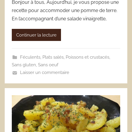
Bonjour à tous, Aujourd’hui, je vous propose une
recette pour accommoder une pomme de terre.
En l’accompagnant d’une salade vinaigrette,
Continuer la lecture
Féculents
,
Plats salés
,
Poissons et crustacés
,
Sans gluten
,
Sans oeuf
Laisser un commentaire