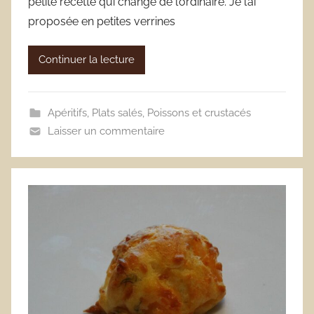
petite recette qui change de l’ordinaire. Je l’ai
proposée en petites verrines
Continuer la lecture
Apéritifs
,
Plats salés
,
Poissons et crustacés
Laisser un commentaire