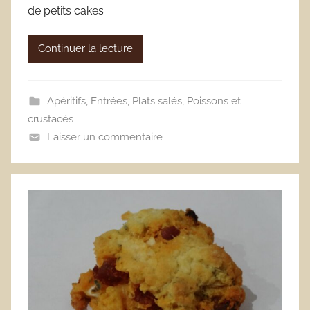
de petits cakes
Continuer la lecture
Apéritifs
,
Entrées
,
Plats salés
,
Poissons et
crustacés
Laisser un commentaire