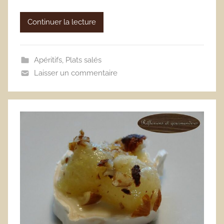
Continuer la lecture
Apéritifs
,
Plats salés
Laisser un commentaire