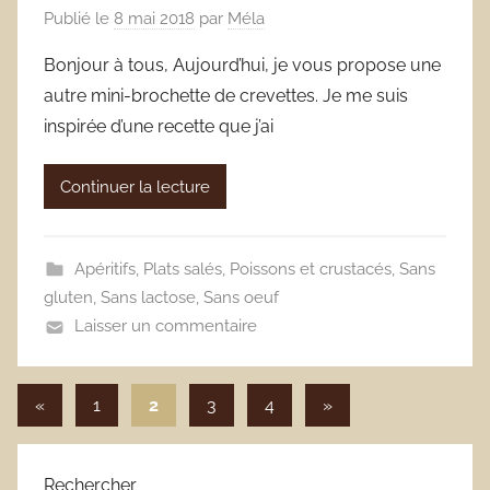
Publié le
8 mai 2018
par
Méla
Bonjour à tous, Aujourd’hui, je vous propose une
autre mini-brochette de crevettes. Je me suis
inspirée d’une recette que j’ai
Continuer la lecture
Apéritifs
,
Plats salés
,
Poissons et crustacés
,
Sans
gluten
,
Sans lactose
,
Sans oeuf
Laisser un commentaire
Pagination
Publications
Articles
«
1
2
3
4
»
précédentes
suivants
des
publications
Rechercher