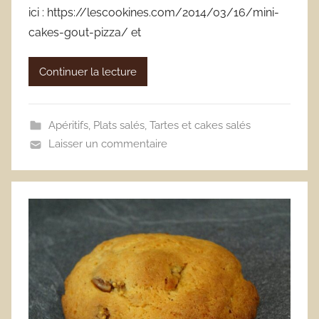
ici : https://lescookines.com/2014/03/16/mini-
cakes-gout-pizza/ et
Continuer la lecture
Apéritifs
,
Plats salés
,
Tartes et cakes salés
Laisser un commentaire