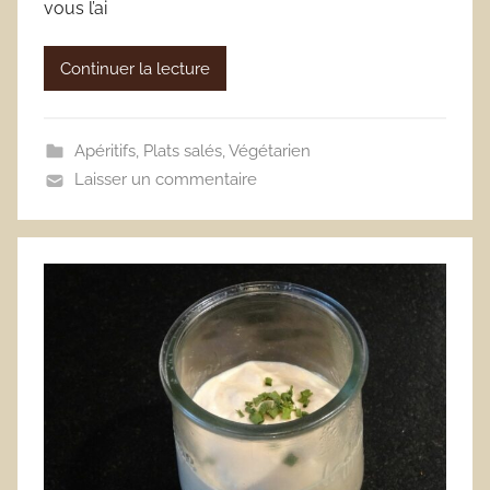
vous l’ai
Continuer la lecture
Apéritifs
,
Plats salés
,
Végétarien
Laisser un commentaire