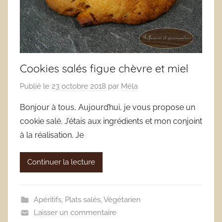
Cookies salés figue chèvre et miel
Publié le
23 octobre 2018
par
Méla
Bonjour à tous, Aujourd’hui, je vous propose un
cookie salé. J’étais aux ingrédients et mon conjoint
à la réalisation. Je
Continuer la lecture
Apéritifs
,
Plats salés
,
Végétarien
Laisser un commentaire