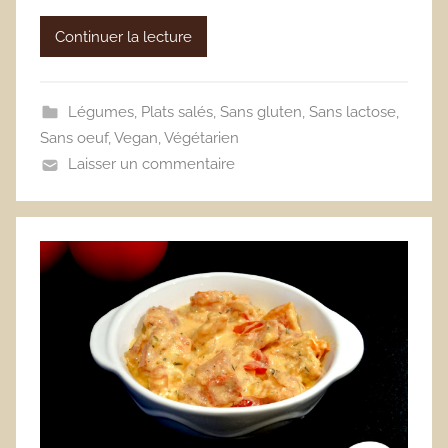
Continuer la lecture
Légumes
,
Plats salés
,
Sans gluten
,
Sans lactose
,
Sans oeuf
,
Vegan
,
Végétarien
Laisser un commentaire