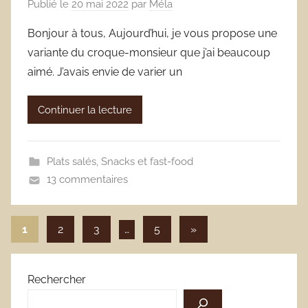
Publié le
20 mai 2022
par
Méla
Bonjour à tous, Aujourd’hui, je vous propose une
variante du croque-monsieur que j’ai beaucoup
aimé. J’avais envie de varier un
Continuer la lecture
Plats salés
,
Snacks et fast-food
13 commentaires
Pagination
Articles
1
2
3
…
5
»
suivants
des
publications
Rechercher