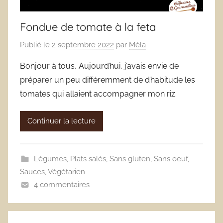
Fondue de tomate à la feta
Publié le
2 septembre 2022
par
Méla
Bonjour à tous, Aujourd’hui, j’avais envie de
préparer un peu différemment de d’habitude les
tomates qui allaient accompagner mon riz.
Continuer la lecture
Légumes
,
Plats salés
,
Sans gluten
,
Sans oeuf
,
Sauces
,
Végétarien
4 commentaires