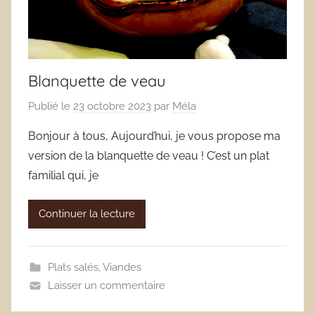
Blanquette de veau
Publié le
23 octobre 2023
par
Méla
Bonjour à tous, Aujourd’hui, je vous propose ma
version de la blanquette de veau ! C’est un plat
familial qui, je
Continuer la lecture
Plats salés
,
Viandes
Laisser un commentaire