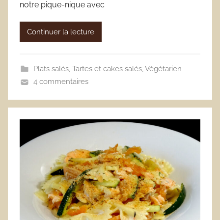
notre pique-nique avec
Continuer la lecture
Plats salés
,
Tartes et cakes salés
,
Végétarien
4 commentaires