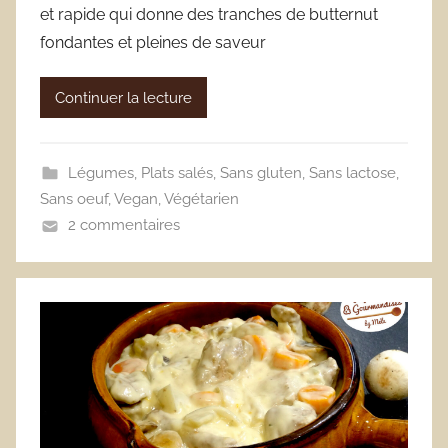
et rapide qui donne des tranches de butternut
fondantes et pleines de saveur
Continuer la lecture
Légumes
,
Plats salés
,
Sans gluten
,
Sans lactose
,
Sans oeuf
,
Vegan
,
Végétarien
2 commentaires