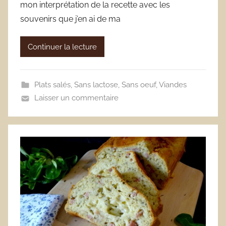
mon interprétation de la recette avec les
souvenirs que j’en ai de ma
Continuer la lecture
Plats salés
,
Sans lactose
,
Sans oeuf
,
Viandes
Laisser un commentaire