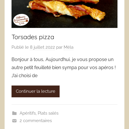
Torsades pizza
Publié le
8 juillet 2022
par
Méla
Bonjour à tous, Aujourd’hui, je vous propose un
autre petit feuilleté bien sympa pour vos apéros !
J’ai choisi de
Continuer la lecture
Apéritifs
,
Plats salés
2 commentaires