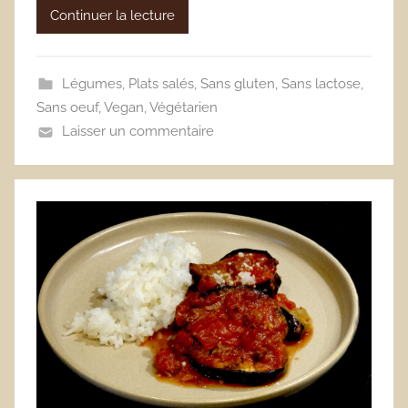
Continuer la lecture
Légumes
,
Plats salés
,
Sans gluten
,
Sans lactose
,
Sans oeuf
,
Vegan
,
Végétarien
Laisser un commentaire