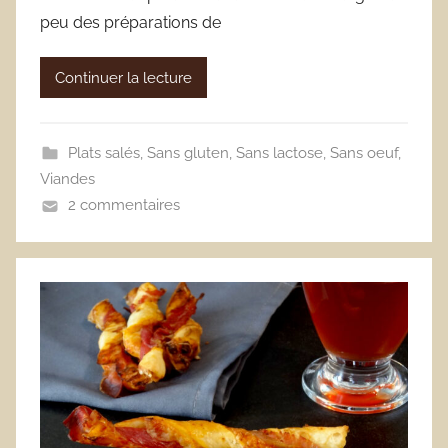
peu des préparations de
Continuer la lecture
Plats salés
,
Sans gluten
,
Sans lactose
,
Sans oeuf
,
Viandes
2 commentaires