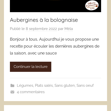
Aubergines à la bolognaise
Publié le
8 septembre 2022
par
Méla
Bonjour à tous, Aujourd’hui je vous propose une
recette pour écouler les dernières aubergines de
la saison, avec une sauce
Continuer la lecture
Légumes
,
Plats salés
,
Sans gluten
,
Sans oeuf
4 commentaires