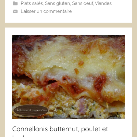
Plats salés
,
Sans gluten
,
Sans oeuf
,
Viandes
Laisser un commentaire
Cannellonis butternut, poulet et