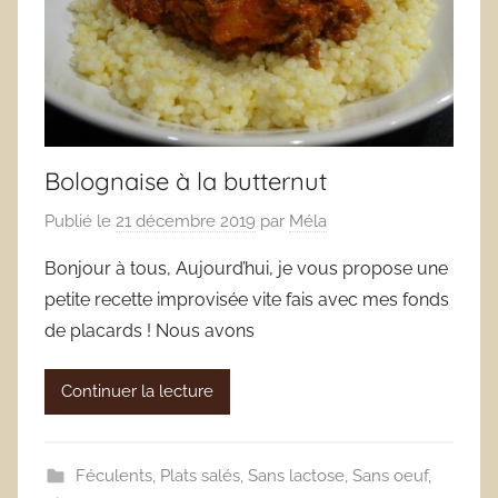
Bolognaise à la butternut
Publié le
21 décembre 2019
par
Méla
Bonjour à tous, Aujourd’hui, je vous propose une
petite recette improvisée vite fais avec mes fonds
de placards ! Nous avons
Continuer la lecture
Féculents
,
Plats salés
,
Sans lactose
,
Sans oeuf
,