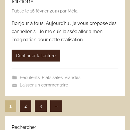
lardons
Publié le
16 février 2019
par
Méla
Bonjour à tous, Aujourd’hui, je vous propose des
cannellonis. Je me suis laissée aller à mon
imagination pour cette réalisation.
Continuer la lecture
Féculents
,
Plats salés
,
Viandes
Laisser un commentaire
Pagination
Articles
1
2
3
»
suivants
des
publications
Rechercher