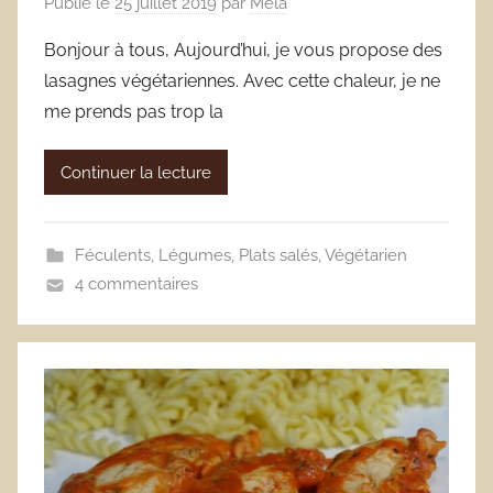
Publié le
25 juillet 2019
par
Méla
Bonjour à tous, Aujourd’hui, je vous propose des
lasagnes végétariennes. Avec cette chaleur, je ne
me prends pas trop la
Continuer la lecture
Féculents
,
Légumes
,
Plats salés
,
Végétarien
4 commentaires