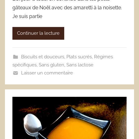
gâteaux de Noël avec des amaretti à la noisette.
Je suis partie
Continuer la lecture
Biscuits et douceurs
,
Plats sucrés
,
Régimes
spécifiques
,
Sans gluten
,
Sans lactose
Laisser un commentaire