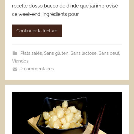
recette d’osso bucco de dinde que j’ai improvisé
ce week-end. Ingrédients pour
Continuer la lecture
Plats salés
,
Sans gluten
,
Sans lactose
,
Sans oeuf
,
Viandes
2 commentaires