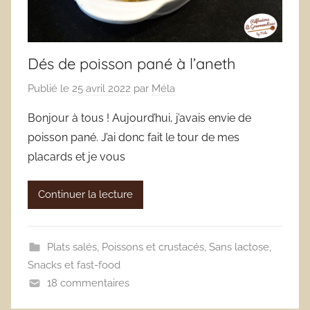
Dés de poisson pané à l’aneth
Publié le
25 avril 2022
par
Méla
Bonjour à tous ! Aujourd’hui, j’avais envie de
poisson pané. J’ai donc fait le tour de mes
placards et je vous
Continuer la lecture
Plats salés
,
Poissons et crustacés
,
Sans lactose
,
Snacks et fast-food
18 commentaires