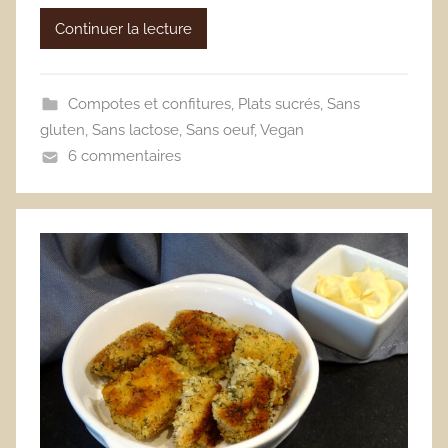
Continuer la lecture
Compotes et confitures
,
Plats sucrés
,
Sans
gluten
,
Sans lactose
,
Sans oeuf
,
Vegan
6 commentaires