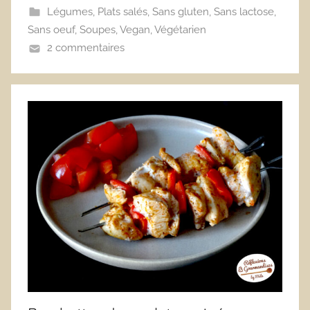
Légumes
,
Plats salés
,
Sans gluten
,
Sans lactose
,
Sans oeuf
,
Soupes
,
Vegan
,
Végétarien
2 commentaires