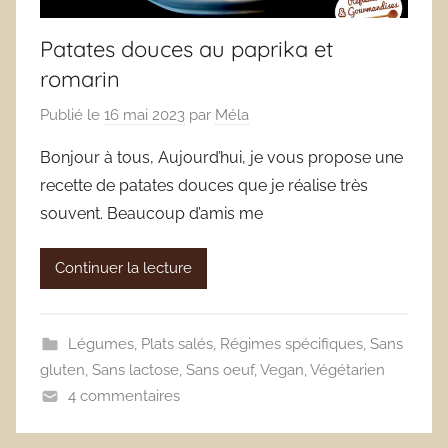
Patates douces au paprika et
romarin
Publié le
16 mai 2023
par
Méla
Bonjour à tous, Aujourd’hui, je vous propose une
recette de patates douces que je réalise très
souvent. Beaucoup d’amis me
Continuer la lecture
Légumes
,
Plats salés
,
Régimes spécifiques
,
Sans
gluten
,
Sans lactose
,
Sans oeuf
,
Vegan
,
Végétarien
4 commentaires