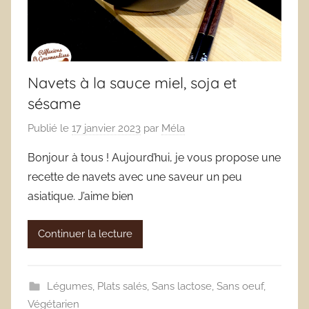
Navets à la sauce miel, soja et
sésame
Publié le
17 janvier 2023
par
Méla
Bonjour à tous ! Aujourd’hui, je vous propose une
recette de navets avec une saveur un peu
asiatique. J’aime bien
Continuer la lecture
Légumes
,
Plats salés
,
Sans lactose
,
Sans oeuf
,
Végétarien