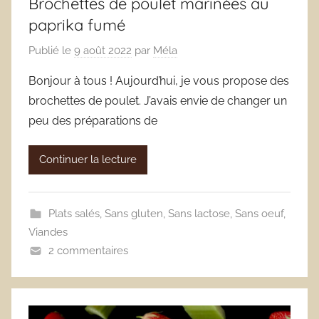
Brochettes de poulet marinées au
paprika fumé
Publié le
9 août 2022
par
Méla
Bonjour à tous ! Aujourd’hui, je vous propose des
brochettes de poulet. J’avais envie de changer un
peu des préparations de
Continuer la lecture
Plats salés
,
Sans gluten
,
Sans lactose
,
Sans oeuf
,
Viandes
2 commentaires