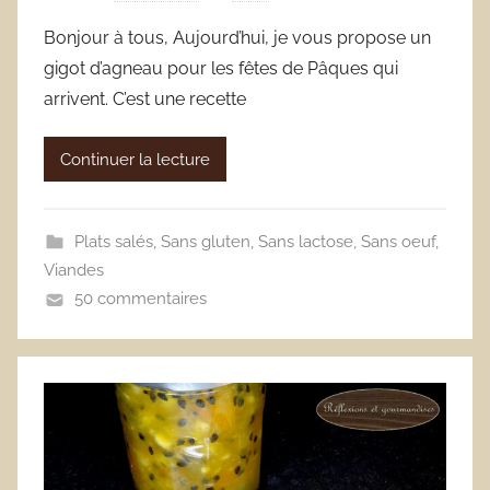
Bonjour à tous, Aujourd’hui, je vous propose un
gigot d’agneau pour les fêtes de Pâques qui
arrivent. C’est une recette
Continuer la lecture
Plats salés
,
Sans gluten
,
Sans lactose
,
Sans oeuf
,
Viandes
50 commentaires