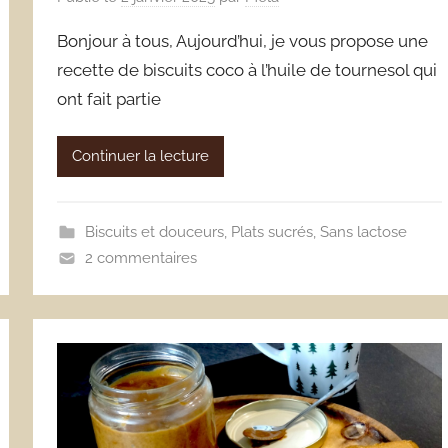
Bonjour à tous, Aujourd’hui, je vous propose une
recette de biscuits coco à l’huile de tournesol qui
ont fait partie
Continuer la lecture
Biscuits et douceurs
,
Plats sucrés
,
Sans lactose
2 commentaires