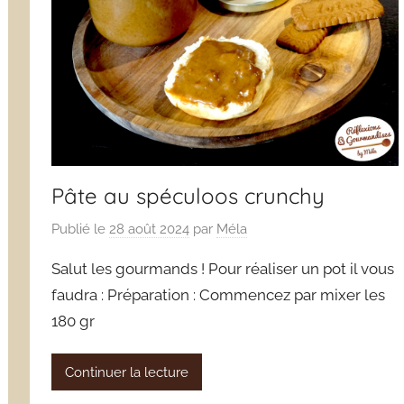
Pâte au spéculoos crunchy
Publié le
28 août 2024
par
Méla
Salut les gourmands ! Pour réaliser un pot il vous
faudra : Préparation : Commencez par mixer les
180 gr
Continuer la lecture