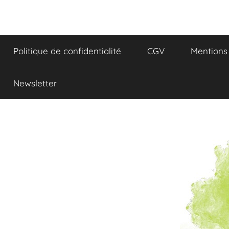
Aller
au
Réflexions
contenu
Politique de confidentialité
CGV
Mentions 
et
Gourmandises
Newsletter