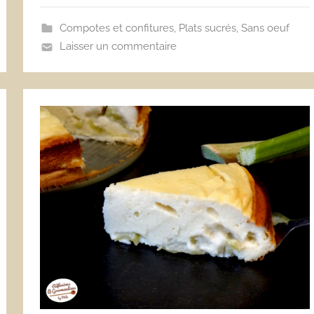
Compotes et confitures
,
Plats sucrés
,
Sans oeuf
Laisser un commentaire