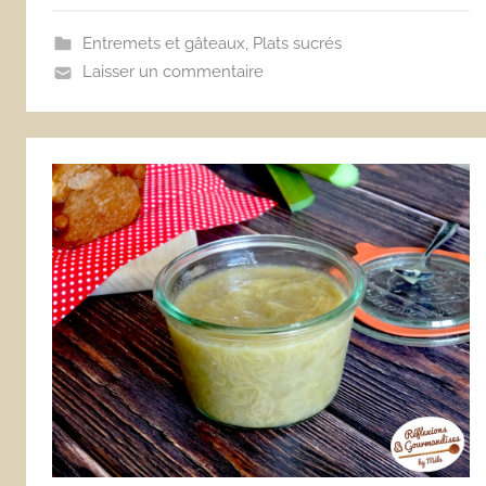
Entremets et gâteaux
,
Plats sucrés
Laisser un commentaire