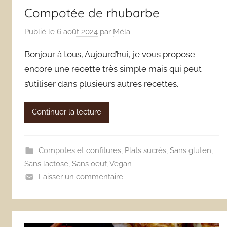
Compotée de rhubarbe
Publié le
6 août 2024
par
Méla
Bonjour à tous, Aujourd’hui, je vous propose
encore une recette très simple mais qui peut
s’utiliser dans plusieurs autres recettes.
Continuer la lecture
Compotes et confitures
,
Plats sucrés
,
Sans gluten
,
Sans lactose
,
Sans oeuf
,
Vegan
Laisser un commentaire