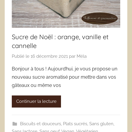
Sucre de Noël : orange, vanille et
cannelle
Publié le
16 décembre 2021
par
Méla
Bonjour à tous ! Aujourd’hui, je vous propose un
nouveau sucre aromatisé pour mettre dans vos
gâteaux ou même vos
Continuer la lecture
Biscuits et douceurs
,
Plats sucrés
,
Sans gluten
,
Sans lactose
,
Sans oeuf
,
Vegan
,
Végétarien