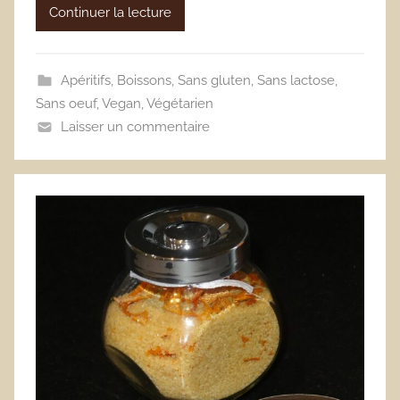
Continuer la lecture
Apéritifs
,
Boissons
,
Sans gluten
,
Sans lactose
,
Sans oeuf
,
Vegan
,
Végétarien
Laisser un commentaire