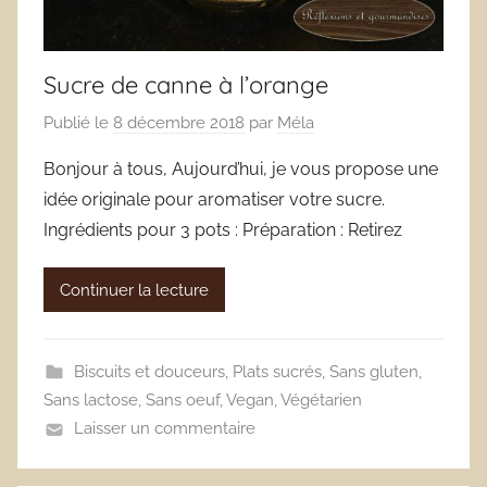
Sucre de canne à l’orange
Publié le
8 décembre 2018
par
Méla
Bonjour à tous, Aujourd’hui, je vous propose une
idée originale pour aromatiser votre sucre.
Ingrédients pour 3 pots : Préparation : Retirez
Continuer la lecture
Biscuits et douceurs
,
Plats sucrés
,
Sans gluten
,
Sans lactose
,
Sans oeuf
,
Vegan
,
Végétarien
Laisser un commentaire