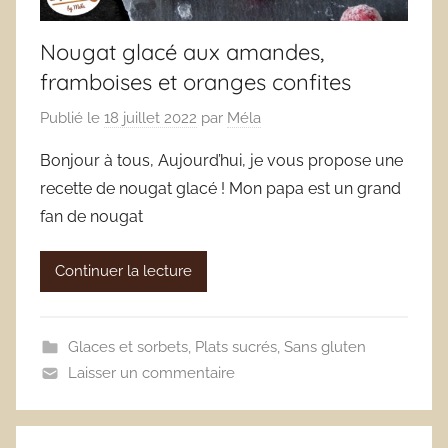
Nougat glacé aux amandes,
framboises et oranges confites
Publié le
18 juillet 2022
par
Méla
Bonjour à tous, Aujourd’hui, je vous propose une
recette de nougat glacé ! Mon papa est un grand
fan de nougat
Continuer la lecture
Glaces et sorbets
,
Plats sucrés
,
Sans gluten
Laisser un commentaire