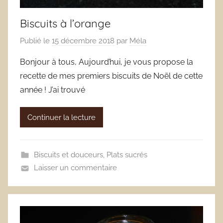
Biscuits à l’orange
Publié le
15 décembre 2018
par
Méla
Bonjour à tous, Aujourd’hui, je vous propose la
recette de mes premiers biscuits de Noël de cette
année ! J’ai trouvé
Continuer la lecture
Biscuits et douceurs
,
Plats sucrés
Laisser un commentaire