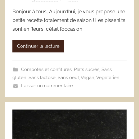
Bonjour à tous, Aujourd’hui, je vous propose une
petite recette totalement de saison ! Les pissenlits
sont en fleurs, c’était l’occasion
Continuer la lecture
Compotes et confitures
,
Plats sucrés
,
Sans
gluten
,
Sans lactose
,
Sans oeuf
,
Vegan
,
Végétarien
Laisser un commentaire