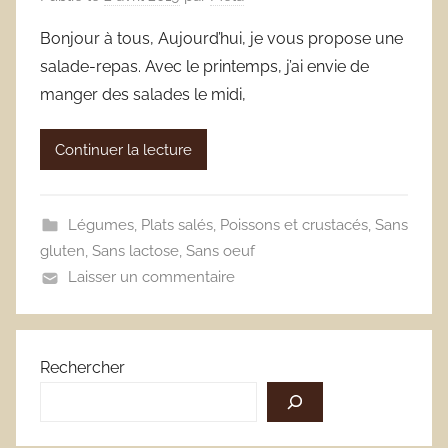
Bonjour à tous, Aujourd’hui, je vous propose une
salade-repas. Avec le printemps, j’ai envie de
manger des salades le midi,
Continuer la lecture
Légumes
,
Plats salés
,
Poissons et crustacés
,
Sans
gluten
,
Sans lactose
,
Sans oeuf
Laisser un commentaire
Rechercher