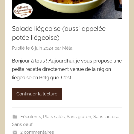
Salade liégeoise (aussi appelée
potée liégeoise)
Publié le
6 juin 2024
par
Méla
Bonjour à tous ! Aujourd’hui, je vous propose une
petite recette directement venue de la région
liégeoise en Belgique. C’est
Continuer la lecture
Féculents
,
Plats salés
,
Sans gluten
,
Sans lactose
,
Sans oeuf
2 commentaires