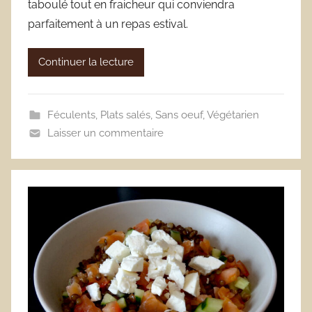
taboulé tout en fraicheur qui conviendra
parfaitement à un repas estival.
Continuer la lecture
Féculents
,
Plats salés
,
Sans oeuf
,
Végétarien
Laisser un commentaire