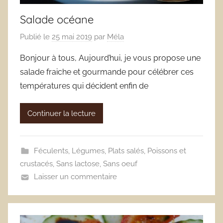
Salade océane
Publié le
25 mai 2019
par
Méla
Bonjour à tous, Aujourd’hui, je vous propose une
salade fraiche et gourmande pour célébrer ces
températures qui décident enfin de
Continuer la lecture
Féculents
,
Légumes
,
Plats salés
,
Poissons et
crustacés
,
Sans lactose
,
Sans oeuf
Laisser un commentaire