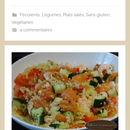
Féculents
,
Légumes
,
Plats salés
,
Sans gluten
,
Végétarien
4 commentaires