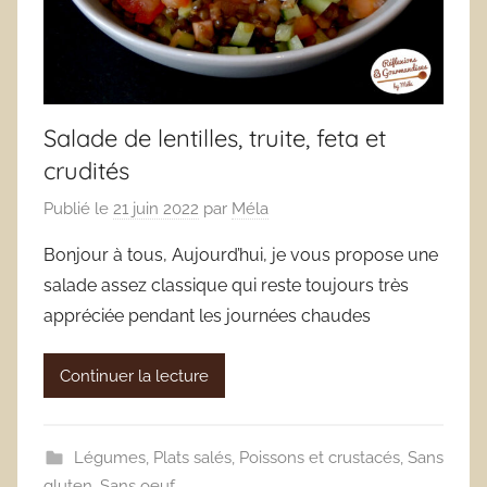
Salade de lentilles, truite, feta et
crudités
Publié le
21 juin 2022
par
Méla
Bonjour à tous, Aujourd’hui, je vous propose une
salade assez classique qui reste toujours très
appréciée pendant les journées chaudes
Continuer la lecture
Légumes
,
Plats salés
,
Poissons et crustacés
,
Sans
gluten
,
Sans oeuf