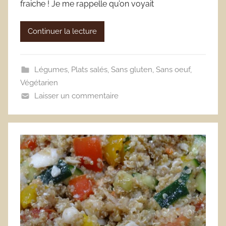
fraiche ! Je me rappelle qu’on voyait
Continuer la lecture
Légumes
,
Plats salés
,
Sans gluten
,
Sans oeuf
,
Végétarien
Laisser un commentaire