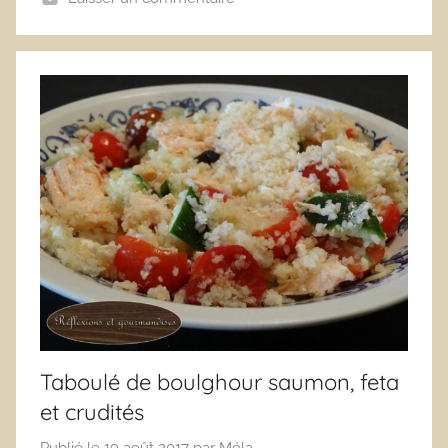
Taboulé de boulghour saumon, feta
et crudités
Publié le
19 août 2017
par
Méla