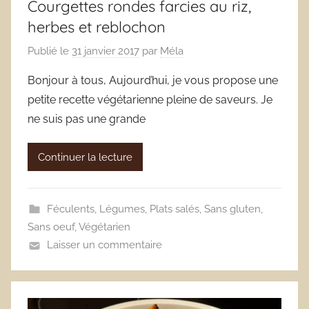
Courgettes rondes farcies au riz,
herbes et reblochon
Publié le
31 janvier 2017
par
Méla
Bonjour à tous, Aujourd’hui, je vous propose une
petite recette végétarienne pleine de saveurs. Je
ne suis pas une grande
Continuer la lecture
Féculents
,
Légumes
,
Plats salés
,
Sans gluten
,
Sans oeuf
,
Végétarien
Laisser un commentaire