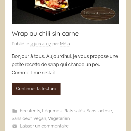
Wrap au chili sin carne
Publié le
3 juin 2017
par
Méla
Bonjour à tous, Aujourd’hui, je vous propose une
petite recette de wrap qui change un peu.
Comme il me restait
Continuer la lecture
Féculents
,
Légumes
,
Plats salés
,
Sans lactose
,
Sans oeuf
,
Vegan
,
Végétarien
Laisser un commentaire