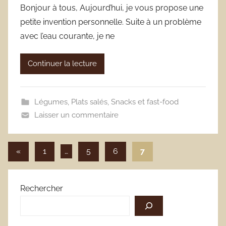
Bonjour à tous, Aujourd’hui, je vous propose une
petite invention personnelle. Suite à un problème
avec l’eau courante, je ne
Continuer la lecture
Légumes
,
Plats salés
,
Snacks et fast-food
Laisser un commentaire
Pagination
Publications
«
1
…
5
6
7
précédentes
des
publications
Rechercher