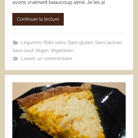
avons vraiment beaucoup aimé. Je les ai
Continuer la lecture
Légumes
,
Plats salés
,
Sans gluten
,
Sans lactose
,
Sans oeuf
,
Vegan
,
Végétarien
Laisser un commentaire