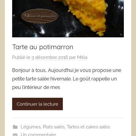
Tarte au potimarron
Publié le
3 décembre 2016
par
Méla
Bonjour à tous, Aujourd’hui je vous propose une
petite tarte salée hivernale. Le goût rappelle un
peu l’intérieur de mes
Continuer la lecture
Légumes
,
Plats salés
,
Tartes et cakes salés
Un commentaire