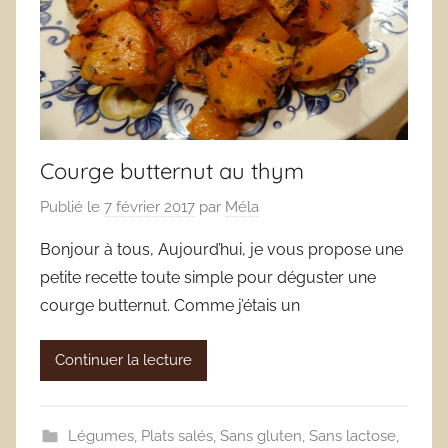
Courge butternut au thym
Publié le
7 février 2017
par
Méla
Bonjour à tous, Aujourd’hui, je vous propose une
petite recette toute simple pour déguster une
courge butternut. Comme j’étais un
Continuer la lecture
Légumes
,
Plats salés
,
Sans gluten
,
Sans lactose
,