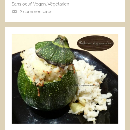
Sans oeuf
,
Vegan
,
Végétarien
2 commentaires