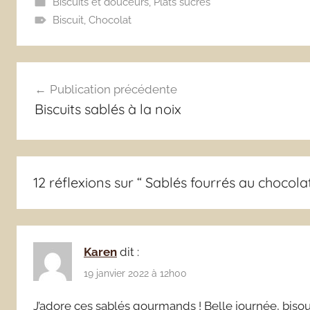
Biscuits et douceurs
,
Plats sucrés
Biscuit
,
Chocolat
Navigation
Publication précédente
de
Biscuits sablés à la noix
l’article
12 réflexions sur “
Sablés fourrés au chocolat
Karen
dit :
19 janvier 2022 à 12h00
J’adore ces sablés gourmands ! Belle journée, biso