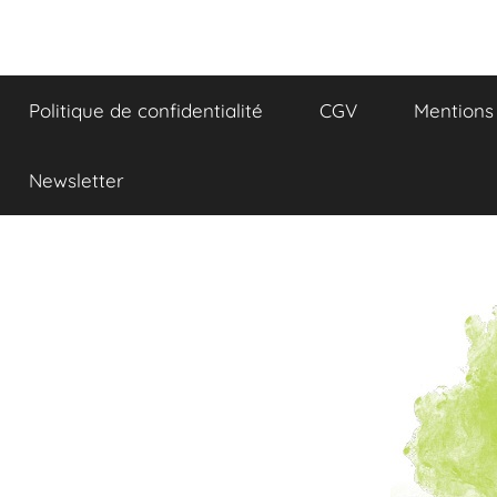
Aller
au
Réflexions
contenu
Politique de confidentialité
CGV
Mentions 
et
Gourmandises
Newsletter