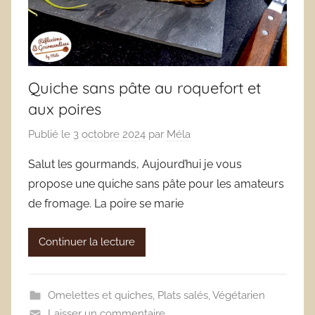
Quiche sans pâte au roquefort et
aux poires
Publié le
3 octobre 2024
par
Méla
Salut les gourmands, Aujourd’hui je vous
propose une quiche sans pâte pour les amateurs
de fromage. La poire se marie
Continuer la lecture
Omelettes et quiches
,
Plats salés
,
Végétarien
Laisser un commentaire