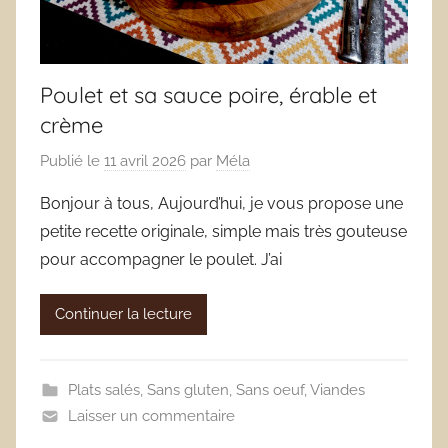
Poulet et sa sauce poire, érable et
crème
Publié le
11 avril 2026
par
Méla
Bonjour à tous, Aujourd’hui, je vous propose une
petite recette originale, simple mais très gouteuse
pour accompagner le poulet. J’ai
Continuer la lecture
Plats salés
,
Sans gluten
,
Sans oeuf
,
Viandes
Laisser un commentaire