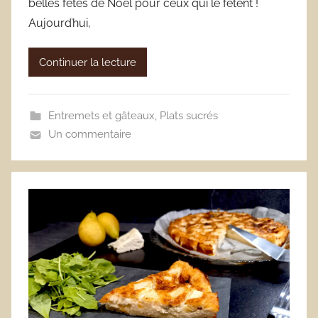
belles fêtes de Noël pour ceux qui le fêtent !
Aujourd’hui,
Continuer la lecture
Entremets et gâteaux
,
Plats sucrés
Un commentaire