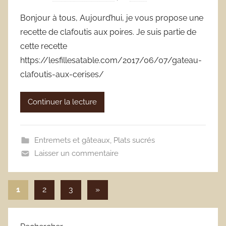
Bonjour à tous, Aujourd’hui, je vous propose une
recette de clafoutis aux poires. Je suis partie de
cette recette
https://lesfillesatable.com/2017/06/07/gateau-
clafoutis-aux-cerises/
Continuer la lecture
Entremets et gâteaux
,
Plats sucrés
Laisser un commentaire
Pagination
Articles
1
2
3
»
suivants
des
publications