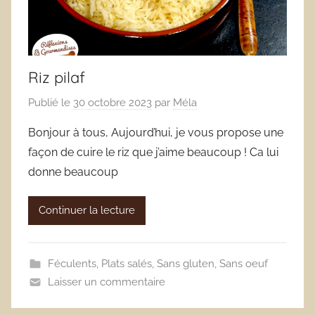
Riz pilaf
Publié le
30 octobre 2023
par
Méla
Bonjour à tous, Aujourd’hui, je vous propose une
façon de cuire le riz que j’aime beaucoup ! Ca lui
donne beaucoup
Continuer la lecture
Féculents
,
Plats salés
,
Sans gluten
,
Sans oeuf
Laisser un commentaire