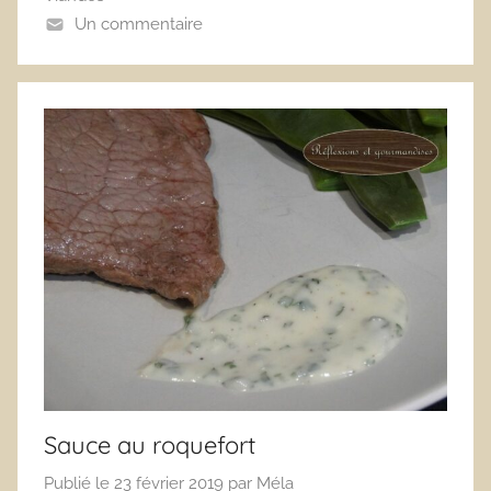
Un commentaire
Sauce au roquefort
Publié le
23 février 2019
par
Méla