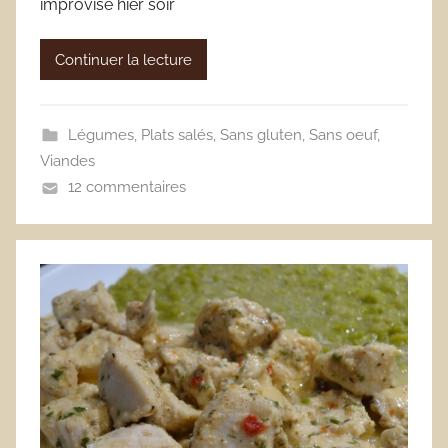
improvisé hier soir
Continuer la lecture
Légumes
,
Plats salés
,
Sans gluten
,
Sans oeuf
,
Viandes
12 commentaires