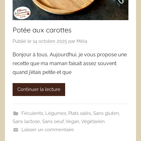
Potée aux carottes
Publié le
14 octobre 2025
par
Méla
Bonjour à tous, Aujourd’hui, je vous propose une
recette que ma maman faisait assez souvent
quand j’étais petite et que
Continuer la lecture
Féculents
,
Légumes
,
Plats salés
,
Sans gluten
,
Sans lactose
,
Sans oeuf
,
Vegan
,
Végétarien
Laisser un commentaire