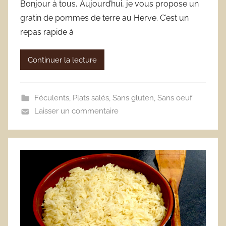
Bonjour à tous, Aujourd’hui, je vous propose un
gratin de pommes de terre au Herve. C’est un
repas rapide à
Continuer la lecture
Féculents
,
Plats salés
,
Sans gluten
,
Sans oeuf
Laisser un commentaire