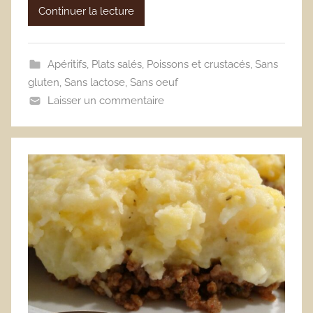
Continuer la lecture
Apéritifs
,
Plats salés
,
Poissons et crustacés
,
Sans
gluten
,
Sans lactose
,
Sans oeuf
Laisser un commentaire