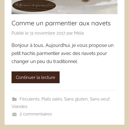
Comme un parmentier aux navets
Publié le
11 novembre 2017
par
Méla
Bonjour à tous, Aujourd’hui, je vous propose un
petit hachis parmentier avec des navets pour
changer un peu du traditionnel.
Continuer la lecture
Féculents
,
Plats salés
,
Sans gluten
,
Sans oeuf
,
Viandes
2 commentaires