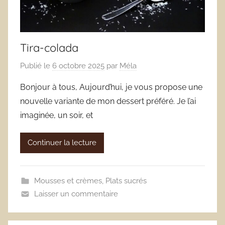
Tira-colada
Publié le
6 octobre 2025
par
Méla
Bonjour à tous, Aujourd’hui, je vous propose une
nouvelle variante de mon dessert préféré. Je l’ai
imaginée, un soir, et
Continuer la lecture
Mousses et crèmes
,
Plats sucrés
Laisser un commentaire