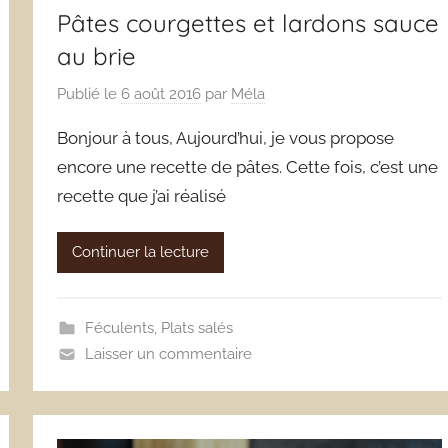
Pâtes courgettes et lardons sauce
au brie
Publié le
6 août 2016
par
Méla
Bonjour à tous, Aujourd’hui, je vous propose
encore une recette de pâtes. Cette fois, c’est une
recette que j’ai réalisé
Continuer la lecture
Féculents
,
Plats salés
Laisser un commentaire