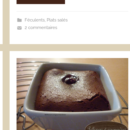
Féculents
,
Plats salés
2 commentaires