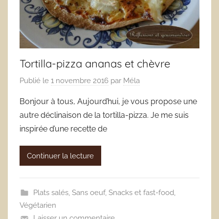
Tortilla-pizza ananas et chèvre
Publié le
1 novembre 2016
par
Méla
Bonjour à tous, Aujourd’hui, je vous propose une
autre déclinaison de la tortilla-pizza. Je me suis
inspirée d’une recette de
Continuer la lecture
Plats salés
,
Sans oeuf
,
Snacks et fast-food
,
Végétarien
Laisser un commentaire