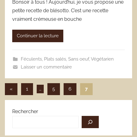
Bonsoir à tous ! Aujourd’hui, je vous propose une
petite recette de blésotto. C’est une recette
vraiment crémeuse en bouche
Continuer la lecture
Féculents
,
Plats salés
,
Sans oeuf
,
Végétarien
Laisser un commentaire
Pagination
Publications
«
1
…
5
6
7
précédentes
des
publications
Rechercher