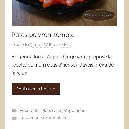
Pâtes poivron-tomate
Publié le
31 mai 2016
par
Méla
Bonjour à tous ! Aujourd’hui je vous propose la
recette de mon repas d’hier soir. J’avais prévu de
faire un
Continuer la lecture
Féculents
,
Plats salés
,
Végétarien
Laisser un commentaire