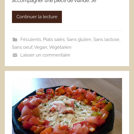
accompagner une pièce de viande. Je
Continuer la lecture
Féculents
,
Plats salés
,
Sans gluten
,
Sans lactose
,
Sans oeuf
,
Vegan
,
Végétarien
Laisser un commentaire