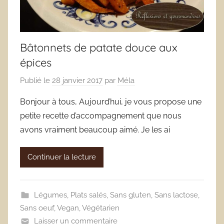
Bâtonnets de patate douce aux
épices
Publié le
28 janvier 2017
par
Méla
Bonjour à tous, Aujourd’hui, je vous propose une
petite recette d’accompagnement que nous
avons vraiment beaucoup aimé. Je les ai
Continuer la lecture
Légumes
,
Plats salés
,
Sans gluten
,
Sans lactose
,
Sans oeuf
,
Vegan
,
Végétarien
Laisser un commentaire