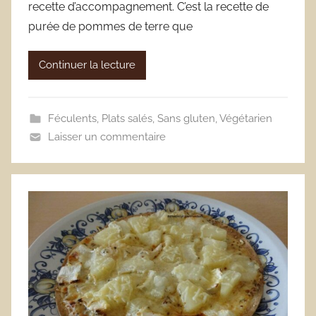
recette d’accompagnement. C’est la recette de
purée de pommes de terre que
Continuer la lecture
Féculents
,
Plats salés
,
Sans gluten
,
Végétarien
Laisser un commentaire