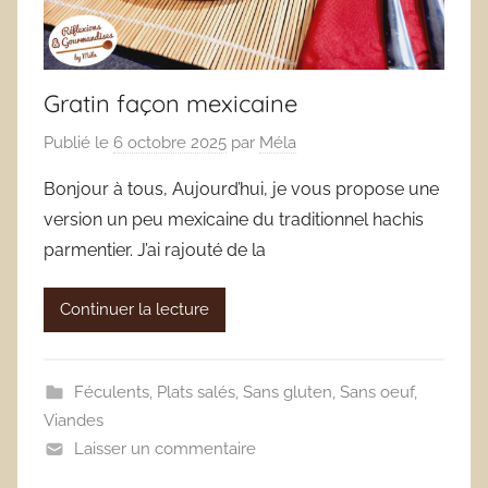
Gratin façon mexicaine
Publié le
6 octobre 2025
par
Méla
Bonjour à tous, Aujourd’hui, je vous propose une
version un peu mexicaine du traditionnel hachis
parmentier. J’ai rajouté de la
Continuer la lecture
Féculents
,
Plats salés
,
Sans gluten
,
Sans oeuf
,
Viandes
Laisser un commentaire