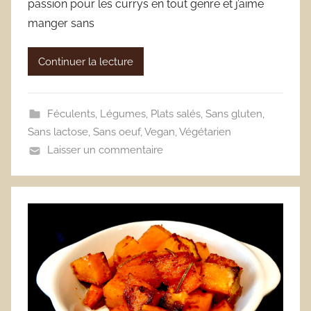
passion pour les currys en tout genre et j’aime
manger sans
Continuer la lecture
Féculents
,
Légumes
,
Plats salés
,
Sans gluten
,
Sans lactose
,
Sans oeuf
,
Vegan
,
Végétarien
Laisser un commentaire