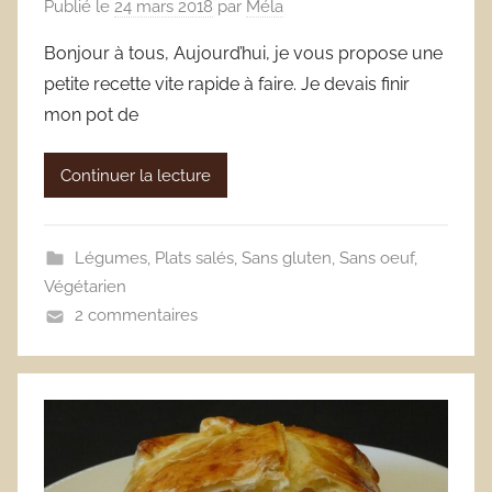
Publié le
24 mars 2018
par
Méla
Bonjour à tous, Aujourd’hui, je vous propose une
petite recette vite rapide à faire. Je devais finir
mon pot de
Continuer la lecture
Légumes
,
Plats salés
,
Sans gluten
,
Sans oeuf
,
Végétarien
2 commentaires