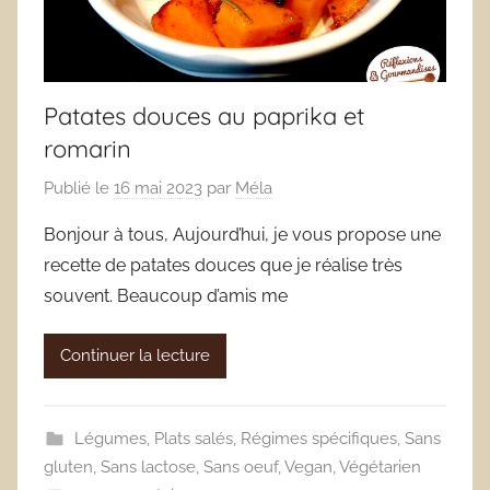
Patates douces au paprika et
romarin
Publié le
16 mai 2023
par
Méla
Bonjour à tous, Aujourd’hui, je vous propose une
recette de patates douces que je réalise très
souvent. Beaucoup d’amis me
Continuer la lecture
Légumes
,
Plats salés
,
Régimes spécifiques
,
Sans
gluten
,
Sans lactose
,
Sans oeuf
,
Vegan
,
Végétarien