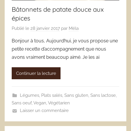
Bâtonnets de patate douce aux
épices
Publié le
28 janvier 2017
par
Méla
Bonjour à tous, Aujourd’hui, je vous propose une
petite recette d’accompagnement que nous
avons vraiment beaucoup aimé. Je les ai
Continuer la lecture
Légumes
,
Plats salés
,
Sans gluten
,
Sans lactose
,
Sans oeuf
,
Vegan
,
Végétarien
Laisser un commentaire