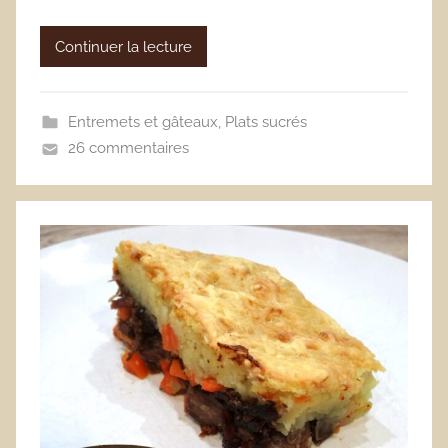
Continuer la lecture
Entremets et gâteaux
,
Plats sucrés
26 commentaires