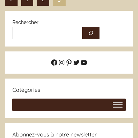
précédentes
des
publications
Rechercher
Facebook
Instagram
Pinterest
Twitter
YouTube
Catégories
Abonnez-vous à notre newsletter