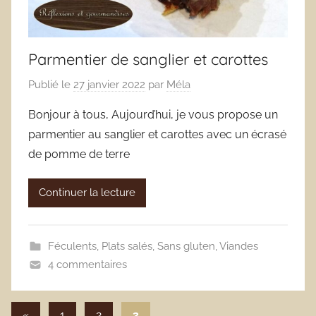
Parmentier de sanglier et carottes
Publié le
27 janvier 2022
par
Méla
Bonjour à tous, Aujourd’hui, je vous propose un
parmentier au sanglier et carottes avec un écrasé
de pomme de terre
Continuer la lecture
Féculents
,
Plats salés
,
Sans gluten
,
Viandes
4 commentaires
Pagination
Publications
«
1
2
3