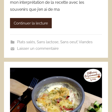
mon interprétation de la recette avec les
souvenirs que j’en ai de ma
Continuer la lecture
Plats salés
,
Sans lactose
,
Sans oeuf
,
Viandes
Laisser un commentaire