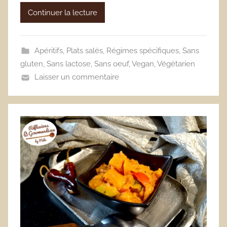
Continuer la lecture
Apéritifs
,
Plats salés
,
Régimes spécifiques
,
Sans
gluten
,
Sans lactose
,
Sans oeuf
,
Vegan
,
Végétarien
Laisser un commentaire