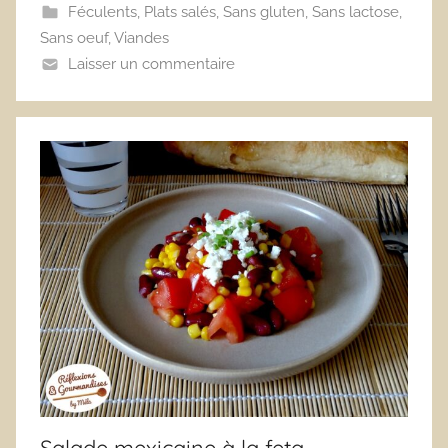
Féculents
,
Plats salés
,
Sans gluten
,
Sans lactose
,
Sans oeuf
,
Viandes
Laisser un commentaire
Salade mexicaine à la feta