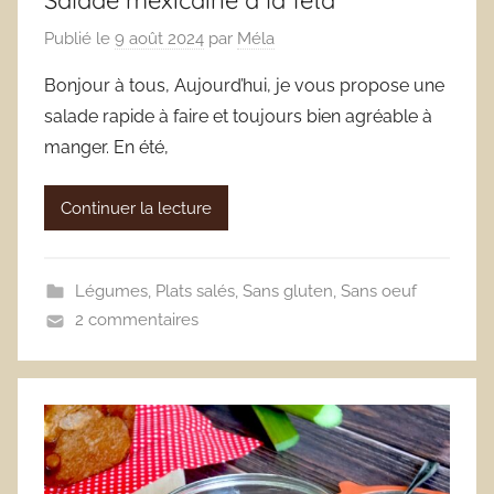
Publié le
9 août 2024
par
Méla
Bonjour à tous, Aujourd’hui, je vous propose une
salade rapide à faire et toujours bien agréable à
manger. En été,
Continuer la lecture
Légumes
,
Plats salés
,
Sans gluten
,
Sans oeuf
2 commentaires