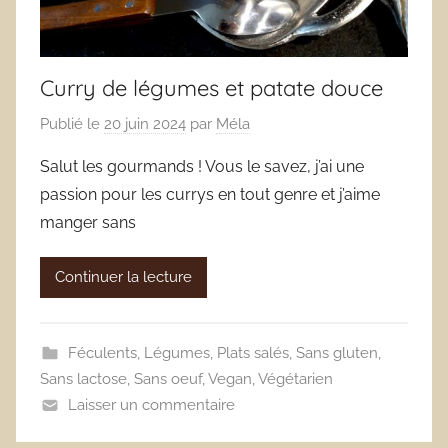
Curry de légumes et patate douce
Publié le
20 juin 2024
par
Méla
Salut les gourmands ! Vous le savez, j’ai une
passion pour les currys en tout genre et j’aime
manger sans
Continuer la lecture
Féculents
,
Légumes
,
Plats salés
,
Sans gluten
,
Sans lactose
,
Sans oeuf
,
Vegan
,
Végétarien
Laisser un commentaire