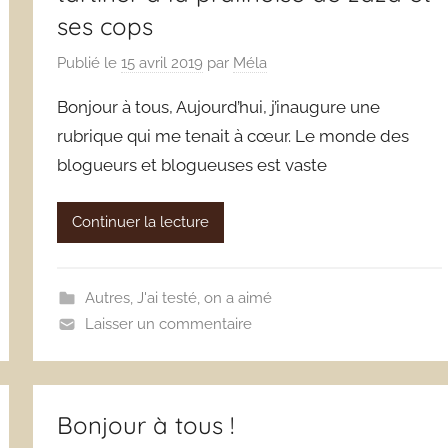
ses cops
Publié le
15 avril 2019
par
Méla
Bonjour à tous, Aujourd’hui, j’inaugure une
rubrique qui me tenait à cœur. Le monde des
blogueurs et blogueuses est vaste
Continuer la lecture
Autres
,
J'ai testé, on a aimé
Laisser un commentaire
Bonjour à tous !