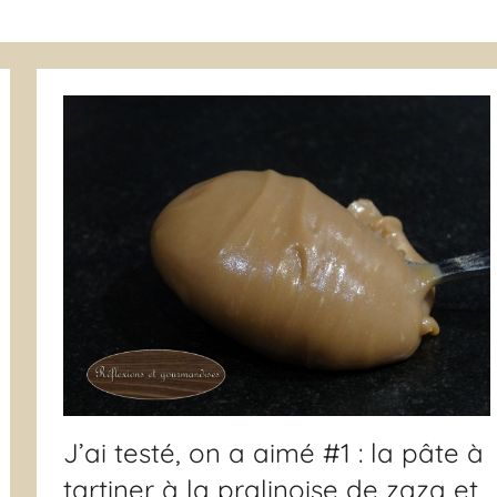
J’ai testé, on a aimé #1 : la pâte à
tartiner à la pralinoise de zaza et