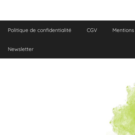
Aller
au
Réflexions
contenu
Politique de confidentialité
CGV
Mentions 
et
Gourmandises
Newsletter