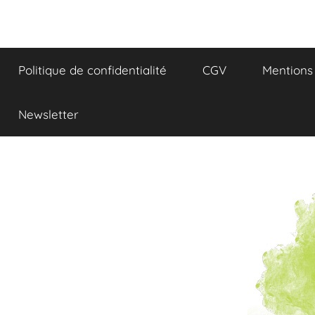
Aller
au
Réflexions
contenu
Politique de confidentialité
CGV
Mentions 
et
Gourmandises
Newsletter