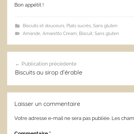
Bon appétit !
Biscuits et douceurs
,
Plats sucrés
,
Sans gluten
Amande
,
Amaretto Cream
,
Biscuit
,
Sans gluten
Navigation
Publication précédente
de
Biscuits au sirop d’érable
l’article
Laisser un commentaire
Votre adresse e-mail ne sera pas publiée.
Les champ
Commentaire
*