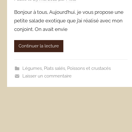
Bonjour à tous, Aujourd’hui, je vous propose une
petite salade exotique que j’ai réalisé avec mon
conjoint. On avait envie
Continuer la lecture
Légumes
,
Plats salés
,
Poissons et crustacés
Laisser un commentaire