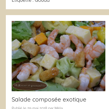
Salade composée exotique
Publié le
29 mai 2018
par
Méla