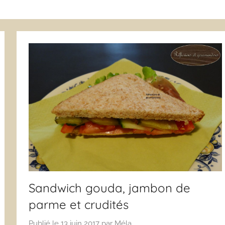
Sandwich gouda, jambon de
parme et crudités
Publié le
13 juin 2017
par
Méla