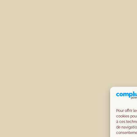
Pour offrir 
cookies pour
à ces techn
de navigatio
consentement