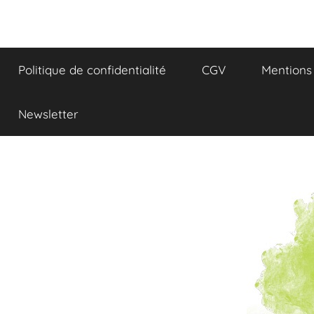
Aller
au
Réflexions
contenu
Politique de confidentialité
CGV
Mentions 
et
Gourmandises
Newsletter