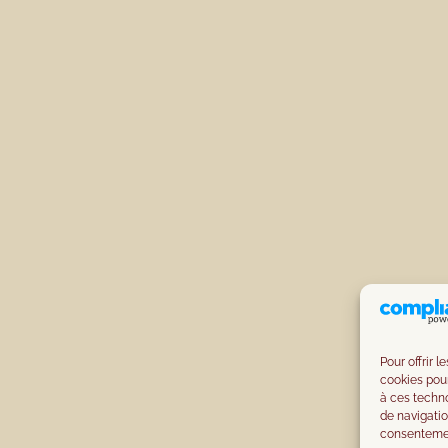
Pour offrir 
cookies pour
à ces techn
de navigatio
consentement