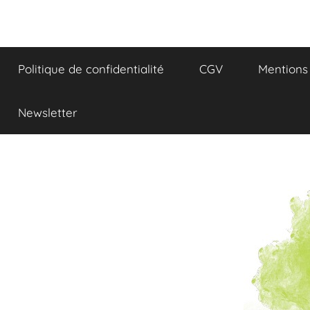
Aller
au
Réflexions
contenu
Politique de confidentialité
CGV
Mentions 
et
Gourmandises
Newsletter