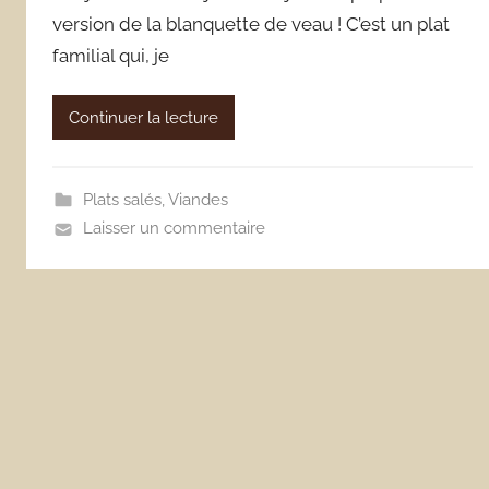
version de la blanquette de veau ! C’est un plat
familial qui, je
Continuer la lecture
Plats salés
,
Viandes
Laisser un commentaire