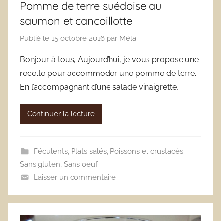
Pomme de terre suédoise au
saumon et cancoillotte
Publié le
15 octobre 2016
par
Méla
Bonjour à tous, Aujourd’hui, je vous propose une
recette pour accommoder une pomme de terre.
En l’accompagnant d’une salade vinaigrette,
Continuer la lecture
Féculents
,
Plats salés
,
Poissons et crustacés
,
Sans gluten
,
Sans oeuf
Laisser un commentaire