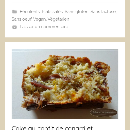
Féculents
,
Plats salés
,
Sans gluten
,
Sans lactose
,
Sans oeuf
,
Vegan
,
Végétarien
Laisser un commentaire
Cake au confit de canard et