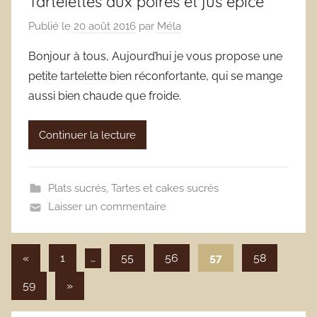
Tartelettes aux poires et jus épicé
Publié le
20 août 2016
par
Méla
Bonjour à tous, Aujourd’hui je vous propose une
petite tartelette bien réconfortante, qui se mange
aussi bien chaude que froide.
Continuer la lecture
Plats sucrés
,
Tartes et cakes sucrés
Laisser un commentaire
Pagination
Publications
«
1
…
55
56
57
58
précédentes
des
Articles
59
»
publications
suivants