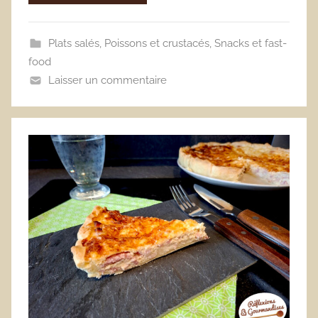
Plats salés
,
Poissons et crustacés
,
Snacks et fast-
food
Laisser un commentaire