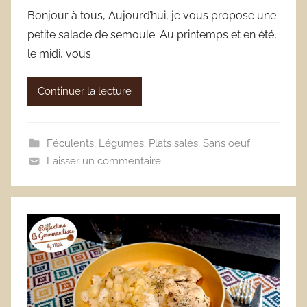
Bonjour à tous, Aujourd’hui, je vous propose une
petite salade de semoule. Au printemps et en été,
le midi, vous
Continuer la lecture
Féculents
,
Légumes
,
Plats salés
,
Sans oeuf
Laisser un commentaire