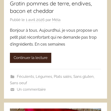
Gratin pommes de terre, endives,
bacon et cheddar
Publié le
1 avril 2026
par
Méla
Bonjour à tous, Aujourd’hui, je vous propose un
petit plat réconfortant qui ne demande pas trop
d’ingrédients. En ces semaines
Continuer la lecture
Féculents
,
Légumes
,
Plats salés
,
Sans gluten
,
Sans oeuf
Un commentaire