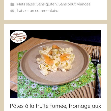
Plats salés
,
Sans gluten
,
Sans oeuf
,
Viandes
Laisser un commentaire
Pâtes à la truite fumée, fromage aux