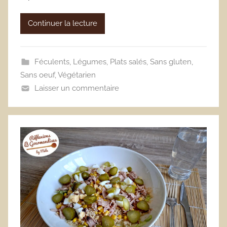
Continuer la lecture
Féculents
,
Légumes
,
Plats salés
,
Sans gluten
,
Sans oeuf
,
Végétarien
Laisser un commentaire