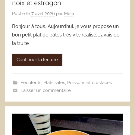
noix et estragon
Publié le
7 avril 2026
par
Méla
Bonjour à tous, Aujourd’hui, je vous propose un
bon petit plat de pâtes très vite réalisé. J’avais de
la truite
Continuer la lecture
Féculents
,
Plats salés
,
Poissons et crustacés
Laisser un commentaire